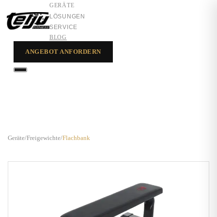
GERÄTE
LÖSUNGEN
SERVICE
BLOG
ANGEBOT ANFORDERN
GERÄTE
LÖSUNGEN
SERVICE
Geräte
/
Freigewichte
/
Flachbank