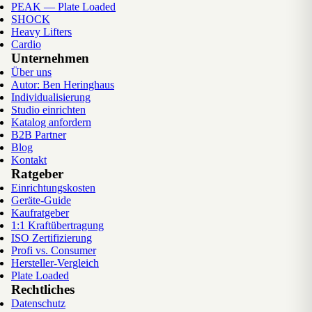
PEAK — Plate Loaded
SHOCK
Heavy Lifters
Cardio
Unternehmen
Über uns
Autor: Ben Heringhaus
Individualisierung
Studio einrichten
Katalog anfordern
B2B Partner
Blog
Kontakt
Ratgeber
Einrichtungskosten
Geräte-Guide
Kaufratgeber
1:1 Kraftübertragung
ISO Zertifizierung
Profi vs. Consumer
Hersteller-Vergleich
Plate Loaded
Rechtliches
Datenschutz