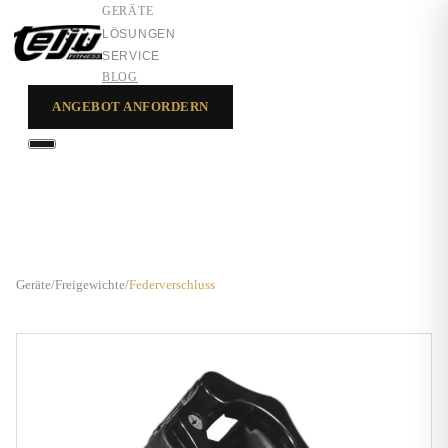
GERÄTE
LÖSUNGEN
SERVICE
BLOG
ANGEBOT ANFORDERN
GERÄTE
LÖSUNGEN
SERVICE
Geräte
/
Freigewichte
/
Federverschluss