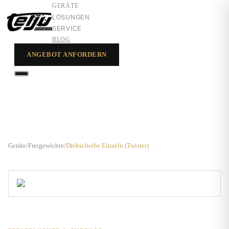
GERÄTE
LÖSUNGEN
SERVICE
BLOG
ANGEBOT ANFORDERN
GERÄTE
LÖSUNGEN
SERVICE
Geräte
/
Freigewichte
/
Drehscheibe Einzeln (Twister)