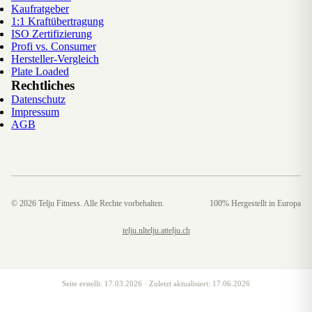
Kaufratgeber
1:1 Kraftübertragung
ISO Zertifizierung
Profi vs. Consumer
Hersteller-Vergleich
Plate Loaded
Rechtliches
Datenschutz
Impressum
AGB
©
2026
Telju Fitness. Alle Rechte vorbehalten.
100% Hergestellt in Europa
telju.nl
telju.at
telju.ch
Seite erstellt:
17.03.2026
· Zuletzt aktualisiert:
17.06.2026