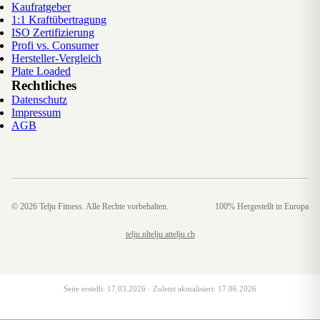
Kaufratgeber
1:1 Kraftübertragung
ISO Zertifizierung
Profi vs. Consumer
Hersteller-Vergleich
Plate Loaded
Rechtliches
Datenschutz
Impressum
AGB
©
2026
Telju Fitness. Alle Rechte vorbehalten.
100% Hergestellt in Europa
telju.nl
telju.at
telju.ch
Seite erstellt:
17.03.2026
· Zuletzt aktualisiert:
17.06.2026