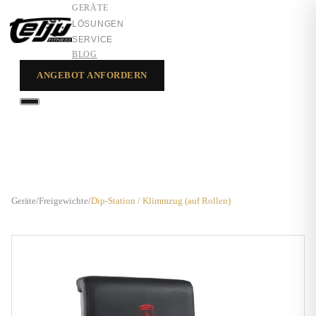
GERÄTE
LÖSUNGEN
SERVICE
BLOG
ANGEBOT ANFORDERN
GERÄTE
LÖSUNGEN
SERVICE
Geräte
/
Freigewichte
/
Dip-Station / Klimmzug (auf Rollen)