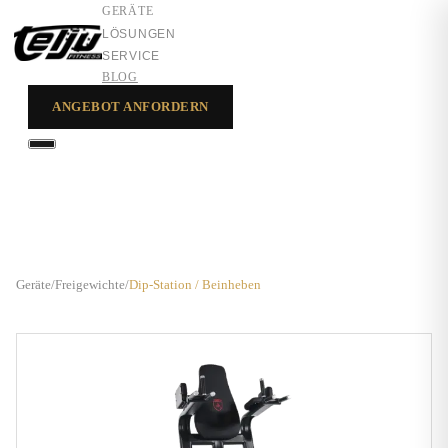
GERÄTE
LÖSUNGEN
SERVICE
BLOG
ANGEBOT ANFORDERN
GERÄTE
LÖSUNGEN
SERVICE
Geräte
/
Freigewichte
/
Dip-Station / Beinheben