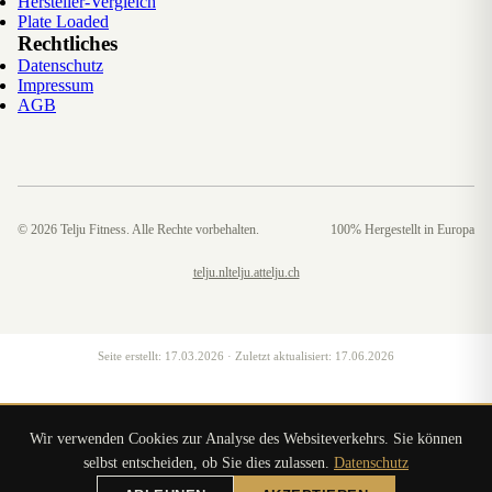
Hersteller-Vergleich
Plate Loaded
Rechtliches
Datenschutz
Impressum
AGB
©
2026
Telju Fitness. Alle Rechte vorbehalten.
100% Hergestellt in Europa
telju.nl
telju.at
telju.ch
Seite erstellt:
17.03.2026
· Zuletzt aktualisiert:
17.06.2026
Wir verwenden Cookies zur Analyse des Websiteverkehrs. Sie können
selbst entscheiden, ob Sie dies zulassen.
Datenschutz