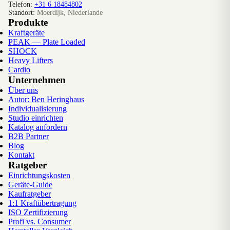
Telefon:
+31 6 18484802
Standort:
Moerdijk, Niederlande
Produkte
Kraftgeräte
PEAK — Plate Loaded
SHOCK
Heavy Lifters
Cardio
Unternehmen
Über uns
Autor: Ben Heringhaus
Individualisierung
Studio einrichten
Katalog anfordern
B2B Partner
Blog
Kontakt
Ratgeber
Einrichtungskosten
Geräte-Guide
Kaufratgeber
1:1 Kraftübertragung
ISO Zertifizierung
Profi vs. Consumer