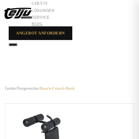
GERÄTE
LÖSUNGEN
SERVICE
BLOG
ANGEBOT ANFORDERN
GERÄTE
LÖSUNGEN
SERVICE
Geräte
/
Freigewichte
/
Bauch-Crunch-Bank