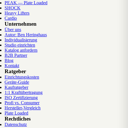
PEAK — Plate Loaded
SHOCK
Heavy Lifters
Cardio
Unternehmen
Über uns
Autor: Ben Heringhaus
Individualisierung
Studio einrichten
Katalog anfordern
B2B Partner
Blog
Kontakt
Ratgeber
Einrichtungskosten
Geräte-Guide
Kaufratgeber
1:1 Kraftübertragung
ISO Zertifizierung
Profi vs. Consumer
Hersteller-Vergleich
Plate Loaded
Rechtliches
Datenschutz