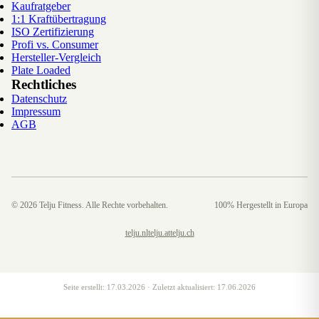
Kaufratgeber
1:1 Kraftübertragung
ISO Zertifizierung
Profi vs. Consumer
Hersteller-Vergleich
Plate Loaded
Rechtliches
Datenschutz
Impressum
AGB
©
2026
Telju Fitness. Alle Rechte vorbehalten.
100% Hergestellt in Europa
telju.nl
telju.at
telju.ch
Seite erstellt:
17.03.2026
· Zuletzt aktualisiert:
17.06.2026