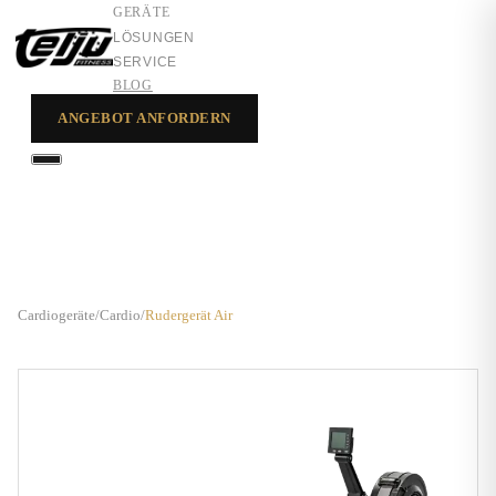
GERÄTE
LÖSUNGEN
SERVICE
BLOG
ANGEBOT ANFORDERN
GERÄTE
LÖSUNGEN
SERVICE
Cardiogeräte
/
Cardio
/
Rudergerät Air