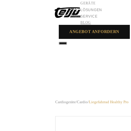
GERÄTE
LÖSUNGEN
SERVICE
BLOG
ANGEBOT ANFORDERN
GERÄTE
LÖSUNGEN
SERVICE
Cardiogeräte
/
Cardio
/
Liegefahrrad Healthy Pro