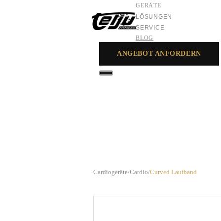
GERÄTE
LÖSUNGEN
SERVICE
BLOG
ANGEBOT ANFORDERN
GERÄTE
LÖSUNGEN
SERVICE
Cardiogeräte
/
Cardio
/
Curved Laufband